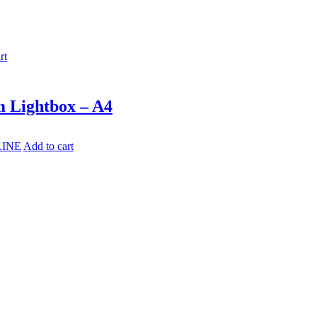
rt
m Lightbox – A4
LINE
Add to cart