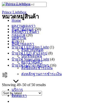
Skip
Search
to
for:
Prince Lightbox
content
หมวดหมู่สินค้า
Home
ผลงานของเรา
50
สินค้าทั้งหมด
50
คลิปพรีวิว สินค้า
products
20
กล่องไฟ
20
บทความ
products
1
ตู้ไฟ
1
สินค้าของเรา
product
1
ป้ายไฟ LED Slim Light
1
สินค้าทั้งหมด
product
8
ป้ายไฟ LED สำเร็จรูป
8
บัญชีของฉัน
products
4
ป้ายไฟ Super slim Light
4
ตะกร้าสินค้า
products
16
ป้ายไฟวิ่ง ป้ายไฟอักษร
16
สั่งซื้อและชำระเงิน
products
ส่งหลักฐานการชำระเงิน
Showing 49–50 of 50 results
บริการ
ติดต่อเรา