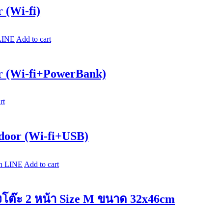
 (Wi-fi)
LINE
Add to cart
or (Wi-fi+PowerBank)
rt
ndoor (Wi-fi+USB)
n LINE
Add to cart
ั้งโต๊ะ 2 หน้า Size M ขนาด 32x46cm