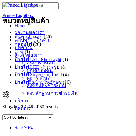
Skip
Search
to
for:
Prince Lightbox
content
หมวดหมู่สินค้า
Home
ผลงานของเรา
50
สินค้าทั้งหมด
50
คลิปพรีวิว สินค้า
products
20
กล่องไฟ
20
บทความ
products
1
ตู้ไฟ
1
สินค้าของเรา
product
1
ป้ายไฟ LED Slim Light
1
สินค้าทั้งหมด
product
8
ป้ายไฟ LED สำเร็จรูป
8
บัญชีของฉัน
products
4
ป้ายไฟ Super slim Light
4
ตะกร้าสินค้า
products
16
ป้ายไฟวิ่ง ป้ายไฟอักษร
16
สั่งซื้อและชำระเงิน
products
ส่งหลักฐานการชำระเงิน
บริการ
Showing 33–48 of 50 results
ติดต่อเรา
Sale 36%