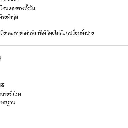
ี่โดนแดดตรงทั้งวัน
วยผ้านุ่ม
่ยนเฉพาะแผ่นพิมพ์ได้ โดยไม่ต้องเปลี่ยนทั้งป้าย
ิ
ดี
หลายชั่วโมง
มาตรฐาน