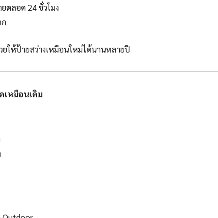
้ายตลอด 24 ชั่วโมง
าก
วยให้ป้ายสว่างเหมือนใหม่ได้นานหลายปี
สดเหมือนเดิม
ง
ำ
รด Outdoor