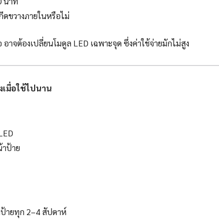
0 นาที
่งกีดขวางภายในหรือไม่
อาจต้องเปลี่ยนโมดูล LED เฉพาะจุด ซึ่งค่าใช้จ่ายมักไม่สูง
งเมื่อใช้ไปนาน
 LED
้าป้าย
้ายทุก 2–4 สัปดาห์